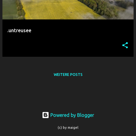
s
.untreusee
WEITERE POSTS
Powered by Blogger
(c) by maigel