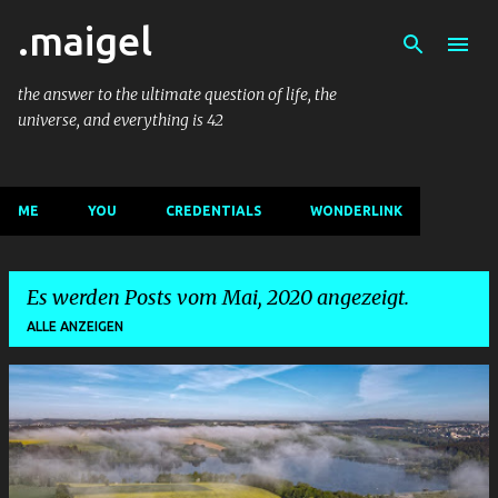
.maigel
Direkt zum Hauptbereich
the answer to the ultimate question of life, the
universe, and everything is 42
ME
YOU
CREDENTIALS
WONDERLINK
Es werden Posts vom Mai, 2020 angezeigt.
ALLE ANZEIGEN
P
o
s
t