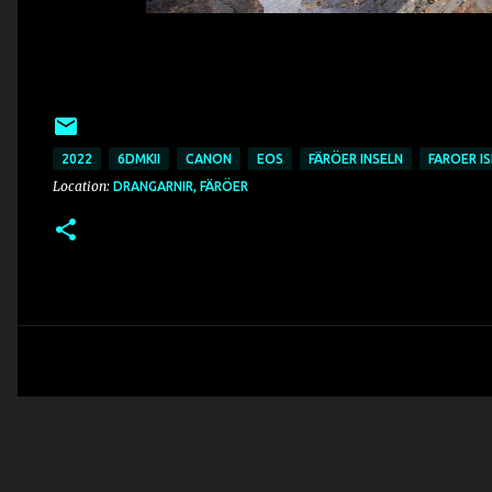
2022
6DMKII
CANON
EOS
FÄRÖER INSELN
FAROER I
Location:
DRANGARNIR, FÄRÖER