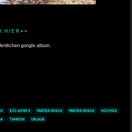
 K H I E R
< <
ffentlichen google album.
OS
EOS 6DMK II
FARÖER INSELN
FÄRÖER INSELN
HOCHSEE
NA
TAMRON
URLAUB