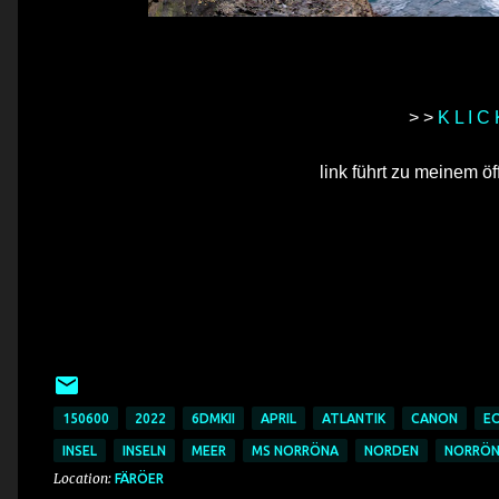
> >
K L I C
link führt zu meinem ö
150600
2022
6DMKII
APRIL
ATLANTIK
CANON
E
INSEL
INSELN
MEER
MS NORRÖNA
NORDEN
NORRÖ
Location:
FÄRÖER