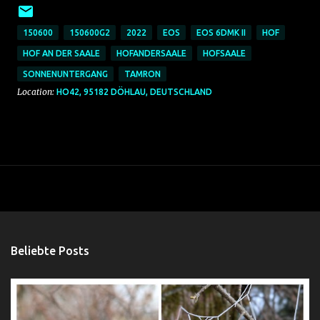
150600
150600G2
2022
EOS
EOS 6DMK II
HOF
HOF AN DER SAALE
HOFANDERSAALE
HOFSAALE
SONNENUNTERGANG
TAMRON
Location:
HO42, 95182 DÖHLAU, DEUTSCHLAND
Beliebte Posts