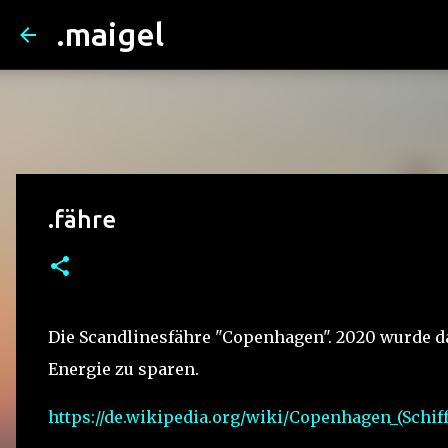
.maigel
.fähre
Die Scandlinesfähre "Copenhagen". 2020 wurde d
Energie zu sparen.
https://de.wikipedia.org/wiki/Copenhagen_(Schiff