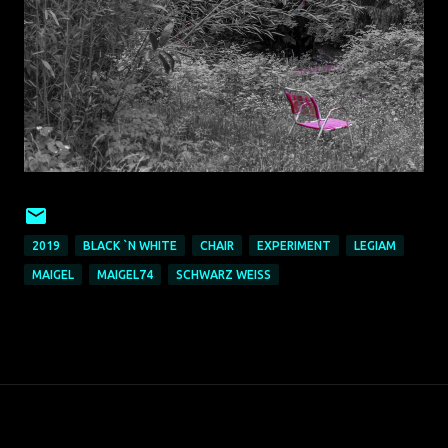
2019
BLACK `N WHITE
CHAIR
EXPERIMENT
LEGIAM
MAIGEL
MAIGEL74
SCHWARZ WEISS